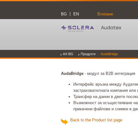
BG
EN
Влизане
AX-BG
Продукти
AudaBridge
AudaBridge
- модул за B2B интеграция
Интерфейс връзка между Аудатек
застрахователната компания или 
Трансфер на данни в двете посок
Възможност за осъществяване на
прикачени файлове и снимки в дв
Back to the Product list page