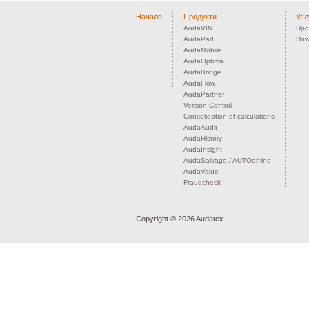
Начало
Продукти
Усл
AudaVIN
Upd
AudaPad
Dow
AudaMobile
AudaOptima
AudaBridge
AudaFlow
AudaPartner
Version Control
Consolidation of calculations
AudaAudit
AudaHistory
AudaInsight
AudaSalvage / AUTOonline
AudaValue
Fraudcheck
Copyright ©
2026 Audatex