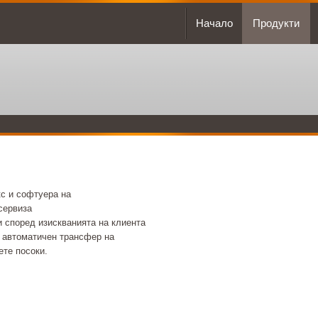
Начало
Продукти
с и софтуера на
сервиза
и според изискванията на клиента
 автоматичен трансфер на
ете посоки.