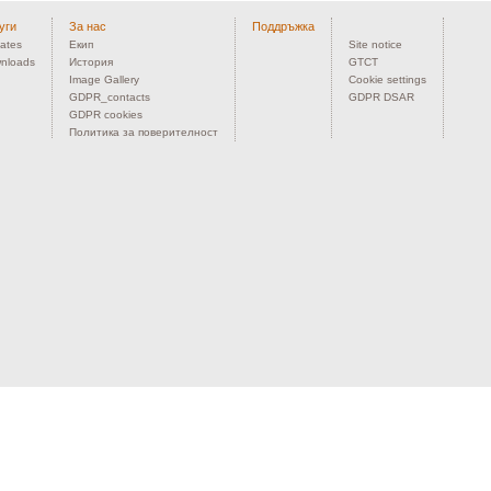
уги
За нас
Поддръжка
ates
Екип
Site notice
nloads
История
GTCT
Image Gallery
Cookie settings
GDPR_contacts
GDPR DSAR
GDPR cookies
Политика за поверителност