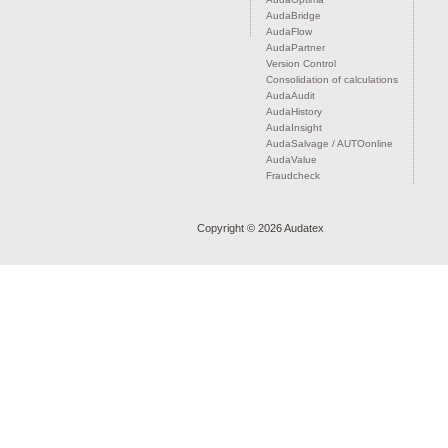
AudaBridge
AudaFlow
AudaPartner
Version Control
Consolidation of calculations
AudaAudit
AudaHistory
AudaInsight
AudaSalvage / AUTOonline
AudaValue
Fraudcheck
Copyright ©
2026 Audatex