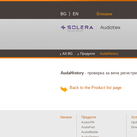
BG
EN
Влизане
AX-BG
Продукти
AudaHistory
AudaHistory
- проверка за вече регистр
Back to the Product list page
Начало
Продукти
Усл
AudaVIN
Upd
AudaPad
Dow
AudaMobile
AudaOptima