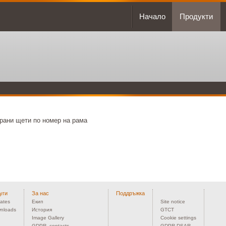
Начало
Продукти
ирани щети по номер на рама
уги
За нас
Поддръжка
ates
Екип
Site notice
nloads
История
GTCT
Image Gallery
Cookie settings
GDPR_contacts
GDPR DSAR