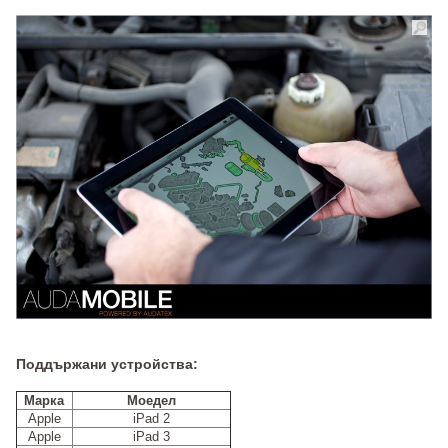
Поддържани устройства:
Марка
Моедел
Apple
iPad 2
Apple
iPad 3