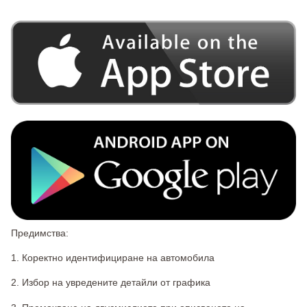
Предимства:
1. Коректно идентифициране на автомобила
2. Избор на увредените детайли от графика