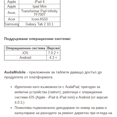
Apple
iPad 4
Apple
Ipad Mini
Transformer Pad Infinity
Asus
TF700T
Acer
Iconi A510
Samsung
Galaxy Tab 2 10.1
Поддържани операционни системи:
Операцнионна система
Версия
iOS
7.0.2 +
Android
4.3 +
AudaMobile
- приложение за таблети даващо достъп до
продуктите от платформата
Идентичен като възможности с AudaPad, пригоден за
мобилни устройства (таблет), работещи с операционни
системи iOS (Apple - iPad & iPad mini) и Android (от версия
4.0.3.)
Позволява първоначално декодиране по номер на рама и
калкулиране на разходите за ремонт директно при огледа на