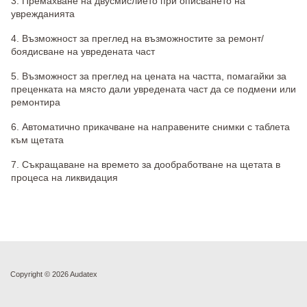
3. Премахване на двусмислието при описването на
уврежданията
4. Възможност за преглед на възможностите за ремонт/
боядисване на увредената част
5. Възможност за преглед на цената на частта, помагайки за
преценката на място дали увредената част да се подмени или
ремонтира
6. Автоматично прикачване на направените снимки с таблета
към щетата
7. Съкращаване на времето за дообработване на щетата в
процеса на ликвидация
Copyright ©
2026 Audatex