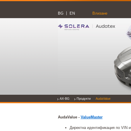
BG
EN
Влизане
AX-BG
Продукти
AudaValue
AudaValue -
ValueMaster
Директна идентификация по VIN и