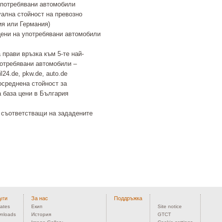
употребявани автомобили
ална стойност на превозно
ия или Германия)
цени на употребявани автомобили
прави връзка към 5-те най-
потребявани автомобили –
l24.de, pkw.de, auto.de
среднена стойност за
 база цени в България
 съответстващи на зададените
уги
За нас
Поддръжка
ates
Екип
Site notice
nloads
История
GTCT