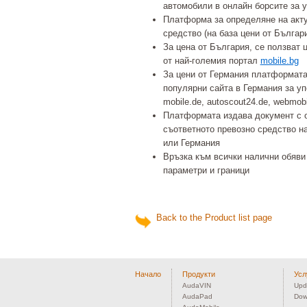
автомобили в онлайн борсите за 
Платформа за определяне на акту
средство (на база цени от Българ
За цена от България, се ползват 
от най-големия портал
mobile.bg
За цени от Германия платформата 
популярни сайта в Германия за у
mobile.de, autoscout24.de, webmobi
Платформата издава документ с о
съответното превозно средство на
или Германия
Връзка към всички налични обяви
параметри и граници
Back to the Product list page
Начало
Продукти
Усл
AudaVIN
Upd
AudaPad
Dow