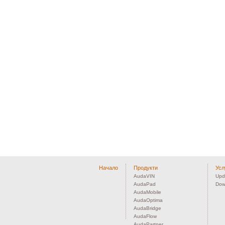
Начало
Продукти
Усл
AudaVIN
Upd
AudaPad
Dow
AudaMobile
AudaOptima
AudaBridge
AudaFlow
AudaPartner