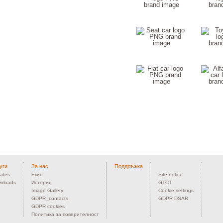
уги
За нас
Поддръжка
ates
Екип
Site notice
nloads
История
GTCT
Image Gallery
Cookie settings
GDPR_contacts
GDPR DSAR
GDPR cookies
Политика за поверителност