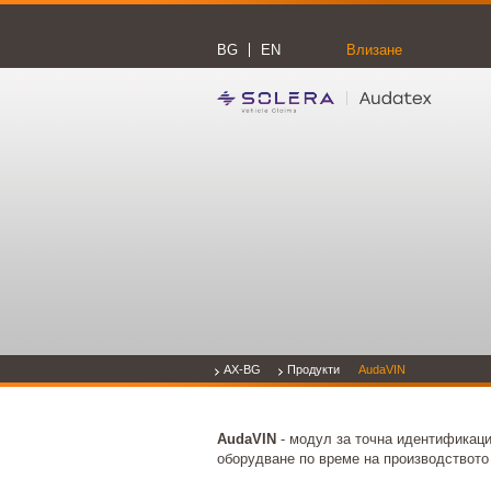
BG
EN
Влизане
AX-BG
Продукти
AudaVIN
AudaVIN
- модул за точна идентификаци
оборудване по време на производството