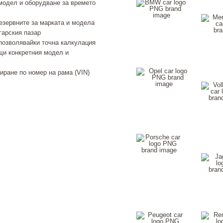
модел и оборудване за времето
езервните за марката и модела
гарския пазар
позволявайки точна калкулация
щи конкретния модел и
иране по номер на рама (VIN)