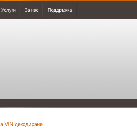
Услуги
За нас
Поддръжка
га VIN декодиране