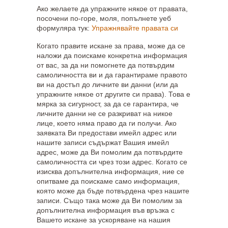
Ако желаете да упражните някое от правата,
посочени по-горе, моля, попълнете уеб
формуляра тук:
Упражнявайте правата си
Когато правите искане за права, може да се
наложи да поискаме конкретна информация
от вас, за да ни помогнете да потвърдим
самоличността ви и да гарантираме правото
ви на достъп до личните ви данни (или да
упражните някое от другите си права). Това е
мярка за сигурност, за да се гарантира, че
личните данни не се разкриват на никое
лице, което няма право да ги получи. Ако
заявката Ви предостави имейл адрес или
нашите записи съдържат Вашия имейл
адрес, може да Ви помолим да потвърдите
самоличността си чрез този адрес. Когато се
изисква допълнителна информация, ние се
опитваме да поискаме само информация,
която може да бъде потвърдена чрез нашите
записи. Също така може да Ви помолим за
допълнителна информация във връзка с
Вашето искане за ускоряване на нашия