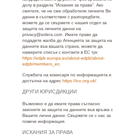
долу в раздела "Искания за права". Ако
смятате, че не сме обработили личните Ви
данни в съответствие с разпоредбите,
можете да се свържете с нашия отдел за
защита на личните данни на
privacy@solera.com. Имате право да
подадете жалба до Агенцията за защита на
данните във вашата страна, можете да
намерите списък с контакти в ЕС тук:
https://edpb.europa.eu/about-edpb/about-
edpb/members_en
.
Службата на комисаря по информацията е
достъпна на адрес
https://ico.org.uk/
.
ДРУГИ ЮРИСДИКЦИИ
Възможно е да имате права съгласно
законите за защита на данните във връзка с
Вашите лични данни. Свържете се с нас за
повече информация.
ИСКАНИЯ ЗА ПРАВА