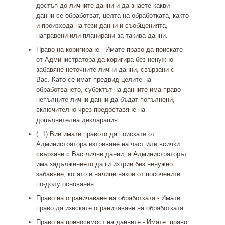
достъп до личните данни и да знаете какви
данни се обработват, целта на обработката, както
и произхода на тези данни и съобщенията,
направени или планирани за такива данни.
Право на коригиране -
Имате право да поискате
от Администратора да коригира без ненужно
забавяне неточните лични данни, свързани с
Вас. Като се имат предвид целите на
обработването, субектът на данните има право
непълните лични данни да бъдат попълнени,
включително чрез предоставяне на
допълнителна декларация.
(
1) Вие имате правото да поискате от
Администратора изтриване на част или всички
свързани с Вас лични данни, а Администраторът
има задължението да ги изтрие без ненужно
забавяне, когато е налице някое от посочените
по-долу основания:
Право на ограничаване на обработката -
Имате
право да изискате ограничаване на обработката.
Право на преносимост на данните - Имате
право