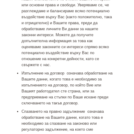
или основни права и свободи. Уверяваме се, че
разглеждаме и балансираме всяко потенциално
въздействие върху Вас (както положително, така
и отрицателно) и Вашите права, преди да
обработваме личните Ви данни за нашите
законни интереси. Можете да получите
допълнителна информация за това как
оценяваме законните си интереси спрямо всяко
потенциално въздействие върху Вас по
отношение на конкретни дейности, като се
свържете с нас.
Изпълнение на договор
означава обработване на
Вашите данни, когато това е необходимо за
изпълнението на договор, по който Вие или
Вашият работодател сте страна, или за
предприемане на стъпки по Ваше искане преди
сключването на такъв договор.
Спазването на правно задължение
означава
обработване на Вашите данни, когато това е
необходимо за спазване на законово или
регулаторно задължение, на което сме