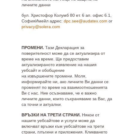
личните данни
бул. Христофор Колумб 80 ет. 6 ап. офис 6.1,
СофияИмейл адрес:
dpc.see@audatex.com
or
privacy@solera.com
ПРОМЕНИ.
Тази Декларация за
поверителност може да се актуализира от
време на време. Ще предоставим
актуализираното изявление на нашия
уебсайт и обобщение
на извършените промени. Моля,
информирайте ни, ако личните Ви данни се
променят по време на взаимоотношенията
Ви с нас. Ние осъзнаваме, че е важно
личните данни, които съхраняваме за Вас, да
са точни и актуални.
ВРЪЗКИ НА ТРЕТИ СТРАНИ.
Някои от
нашите уебсайтове и услуги може да
включват връзки към уебсайтове на трети
страни, плъгини и приложения. Кликването