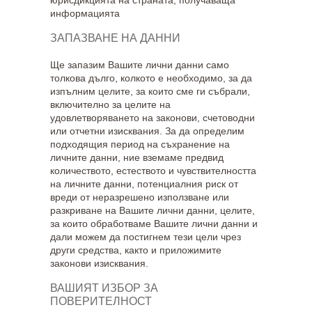
юрисдикцията на страната, получаваща
информацията
ЗАПАЗВАНЕ НА ДАННИ
Ще запазим Вашите лични данни само
толкова дълго, колкото е необходимо, за да
изпълним целите, за които сме ги събрали,
включително за целите на
удовлетворяването на законови, счетоводни
или отчетни изисквания. За да определим
подходящия период на съхранение на
личните данни, ние вземаме предвид
количеството, естеството и чувствителността
на личните данни, потенциалния риск от
вреди от неразрешено използване или
разкриване на Вашите лични данни, целите,
за които обработваме Вашите лични данни и
дали можем да постигнем тези цели чрез
други средства, както и приложимите
законови изисквания.
ВАШИЯТ ИЗБОР ЗА
ПОВЕРИТЕЛНОСТ