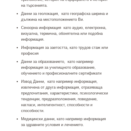
на търсенията.
Данни за геолокация,
като географска ширина и
дължина на местоположението Ви.
Сензорна информация
като аудио, електронна,
визуална, термична, обонятелна или подобна
информация.
Информация за заетостта
, като трудов стаж или
професия
Данни за образованието,
като например
информация за училищното образование,
обучението и професионалните сертификати
Извод Данни,
като например информация,
извлечена от друга информация, отразяваща
предпочитания, характеристики, психологически
тенденции, предразположения, поведение,
нагласи, интелигентност, способности и
способности.
Медицински данни
, като например информация
за здравните условия и лечението.