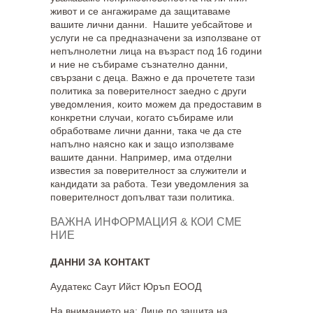
живот и се ангажираме да защитаваме
вашите лични данни. Нашите уебсайтове и
услуги не са предназначени за използване от
непълнолетни лица на възраст под 16 години
и ние не събираме съзнателно данни,
свързани с деца. Важно е да прочетете тази
политика за поверителност заедно с други
уведомления, които можем да предоставим в
конкретни случаи, когато събираме или
обработваме лични данни, така че да сте
напълно наясно как и защо използваме
вашите данни. Например, има отделни
известия за поверителност за служители и
кандидати за работа. Тези уведомления за
поверителност допълват тази политика.
ВАЖНА ИНФОРМАЦИЯ & КОИ СМЕ
НИЕ
ДАННИ ЗА КОНТАКТ
Аудатекс Саут Ийст Юръп ЕООД
На вниманието на: Лице по защита на