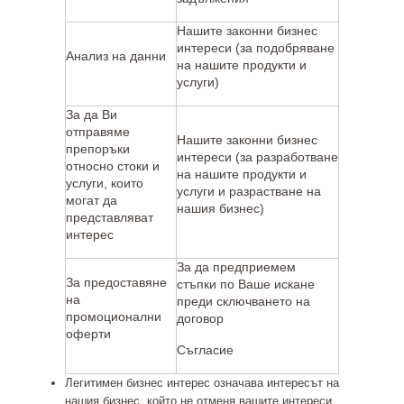
Нашите законни бизнес
интереси (за подобряване
Анализ на данни
на нашите продукти и
услуги)
За да Ви
отправяме
Нашите законни бизнес
препоръки
интереси (за разработване
относно стоки и
на нашите продукти и
услуги, които
услуги и разрастване на
могат да
нашия бизнес)
представляват
интерес
За да предприемем
За предоставяне
стъпки по Ваше искане
на
преди сключването на
промоционални
договор
оферти
Съгласие
Легитимен бизнес интерес
означава интересът на
нашия бизнес, който не отменя вашите интереси