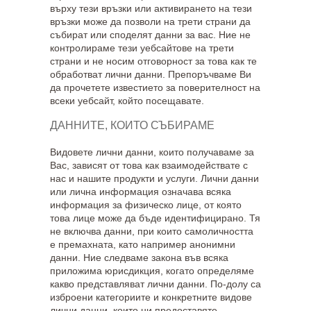
върху тези връзки или активирането на тези
връзки може да позволи на трети страни да
събират или споделят данни за вас. Ние не
контролираме тези уебсайтове на трети
страни и не носим отговорност за това как те
обработват лични данни. Препоръчваме Ви
да прочетете известието за поверителност на
всеки уебсайт, който посещавате.
ДАННИТЕ, КОИТО СЪБИРАМЕ
Видовете лични данни, които получаваме за
Вас, зависят от това как взаимодействате с
нас и нашите продукти и услуги. Лични данни
или лична информация означава всяка
информация за физическо лице, от която
това лице може да бъде идентифицирано. Тя
не включва данни, при които самоличността
е премахната, като например анонимни
данни. Ние следваме закона във всяка
приложима юрисдикция, когато определяме
какво представляват лични данни. По-долу са
изброени категориите и конкретните видове
лични данни, които ни предоставяте