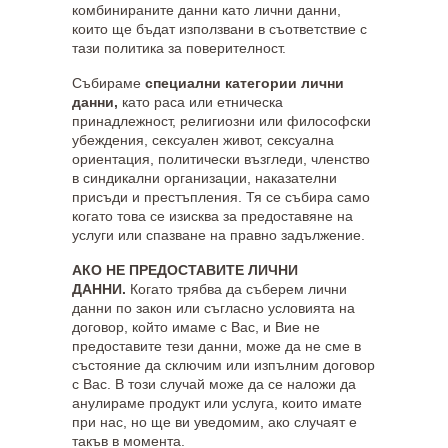
комбинираните данни като лични данни,
които ще бъдат използвани в съответствие с
тази политика за поверителност.
Събираме
специални категории лични
данни,
като раса или етническа
принадлежност, религиозни или философски
убеждения, сексуален живот, сексуална
ориентация, политически възгледи, членство
в синдикални организации, наказателни
присъди и престъпления. Тя се събира само
когато това се изисква за предоставяне на
услуги или спазване на правно задължение.
АКО НЕ ПРЕДОСТАВИТЕ ЛИЧНИ
ДАННИ.
Когато трябва да съберем лични
данни по закон или съгласно условията на
договор, който имаме с Вас, и Вие не
предоставите тези данни, може да не сме в
състояние да сключим или изпълним договор
с Вас. В този случай може да се наложи да
анулираме продукт или услуга, които имате
при нас, но ще ви уведомим, ако случаят е
такъв в момента.