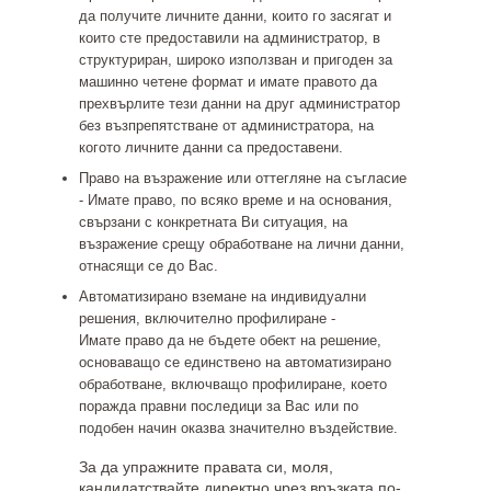
да получите личните данни, които го засягат и
които сте предоставили на администратор, в
структуриран, широко използван и пригоден за
машинно четене формат и имате правото да
прехвърлите тези данни на друг администратор
без възпрепятстване от администратора, на
когото личните данни са предоставени.
Право на възражение или оттегляне на съгласие
-
Имате право, по всяко време и на основания,
свързани с конкретната Ви ситуация, на
възражение срещу обработване на лични данни,
отнасящи се до Вас.
Автоматизирано вземане на индивидуални
решения, включително профилиране -
Имате
право да не бъдете обект на решение,
основаващо се единствено на автоматизирано
обработване, включващо профилиране, което
поражда правни последици за Вас или по
подобен начин оказва значително въздействие.
За да упражните правата си, моля,
кандидатствайте директно чрез връзката по-