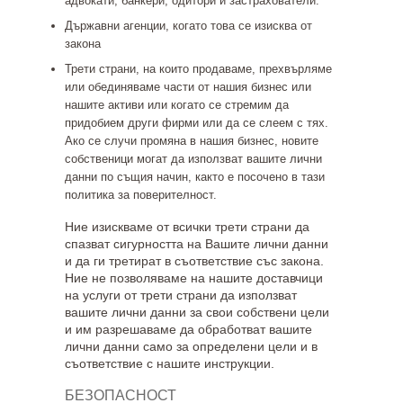
адвокати, банкери, одитори и застрахователи.
Държавни агенции, когато това се изисква от
закона
Трети страни, на които продаваме, прехвърляме
или обединяваме части от нашия бизнес или
нашите активи или когато се стремим да
придобием други фирми или да се слеем с тях.
Ако се случи промяна в нашия бизнес, новите
собственици могат да използват вашите лични
данни по същия начин, както е посочено в тази
политика за поверителност.
Ние изискваме от всички трети страни да
спазват сигурността на Вашите лични данни
и да ги третират в съответствие със закона.
Ние не позволяваме на нашите доставчици
на услуги от трети страни да използват
вашите лични данни за свои собствени цели
и им разрешаваме да обработват вашите
лични данни само за определени цели и в
съответствие с нашите инструкции.
БЕЗОПАСНОСТ