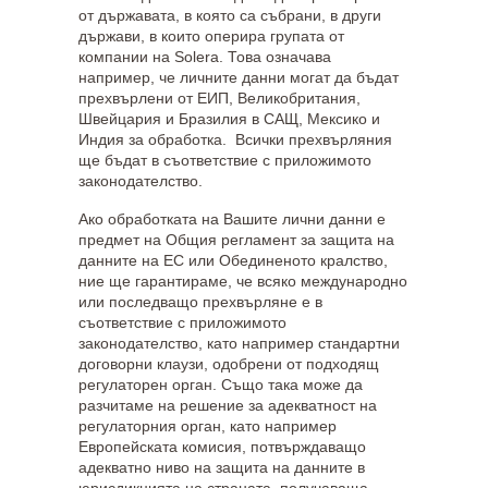
от държавата, в която са събрани, в други
държави, в които оперира групата от
компании на Solera. Това означава
например, че личните данни могат да бъдат
прехвърлени от ЕИП, Великобритания,
Швейцария и Бразилия в САЩ, Мексико и
Индия за обработка. Всички прехвърляния
ще бъдат в съответствие с приложимото
законодателство.
Ако обработката на Вашите лични данни е
предмет на Общия регламент за защита на
данните на ЕС или Обединеното кралство,
ние ще гарантираме, че всяко международно
или последващо прехвърляне е в
съответствие с приложимото
законодателство, като например стандартни
договорни клаузи, одобрени от подходящ
регулаторен орган. Също така може да
разчитаме на решение за адекватност на
регулаторния орган, като например
Европейската комисия, потвърждаващо
адекватно ниво на защита на данните в