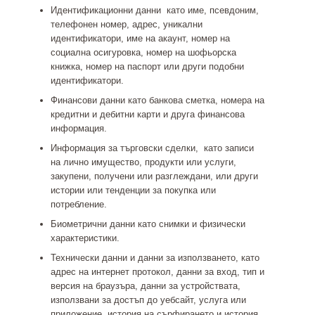
Идентификационни данни
като име, псевдоним,
телефонен номер, адрес, уникални
идентификатори, име на акаунт, номер на
социална осигуровка, номер на шофьорска
книжка, номер на паспорт или други подобни
идентификатори.
Финансови данни
като банкова сметка, номера на
кредитни и дебитни карти и друга финансова
информация.
Информация за търговски сделки,
като записи
на лично имущество, продукти или услуги,
закупени, получени или разглеждани, или други
истории или тенденции за покупка или
потребление.
Биометрични данни
като снимки и физически
характеристики.
Технически данни и данни за използването
, като
адрес на интернет протокол, данни за вход, тип и
версия на браузъра, данни за устройствата,
използвани за достъп до уебсайт, услуга или
приложение, история на сърфирането и история