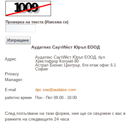
Проверка на текста
(Изисква се)
Аудатекс СаутИйст Юръп ЕООД
Аудатекс СаутИйст Юръп ЕООД, бул.
Адрес
Христофрор Колумб 80
Астрал Бизнес Центрър, 6ти етаж офис 6.1
София
Privacy
Manager:
E-mail
dpc.see@audatex.com
работно време
Пон - Пет 09.00 - 18.00
След попълване на тази форма, ние ще се свържем с вас в
рамките на следващите 24 часа