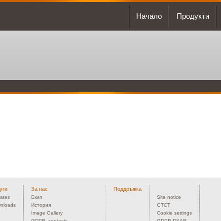
Начало
Продукти
уги
За нас
Поддръжка
ates
Екип
Site notice
nloads
История
GTCT
Image Gallery
Cookie settings
GDPR_contacts
GDPR DSAR