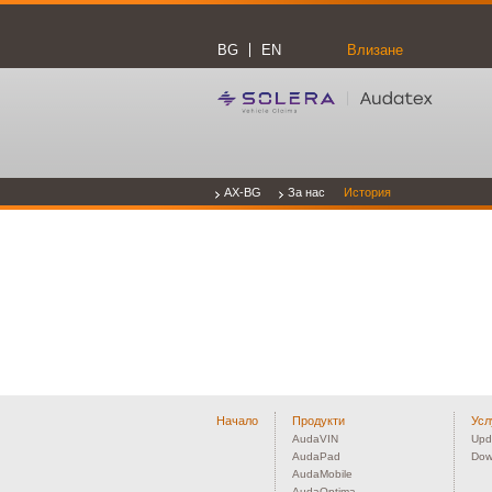
BG
EN
Влизане
AX-BG
За нас
История
Начало
Продукти
Усл
AudaVIN
Upd
AudaPad
Dow
AudaMobile
AudaOptima