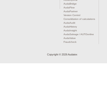
AudaBridge
AudaFlow
AudaPartner
Version Control
Consolidation of calculations
AudaAudit
AudaHistory
AudaInsight
AudaSalvage / AUTOonline
AudaValue
Fraudcheck
Copyright ©
2026 Audatex