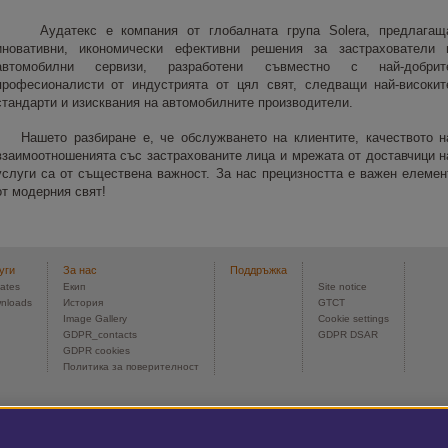
Аудатекс е компания от глобалната група Solera, предлагащ
иновативни, икономически ефективни решения за застрахователи 
автомобилни сервизи, разработени съвместно с най-добрит
професионалисти от индустрията от цял свят, следващи най-високит
стандарти и изисквания на автомобилните производители.
Нашето разбиране е, че обслужването на клиентите, качеството н
взаимоотношенията със застрахованите лица и мрежата от доставчици н
услуги са от съществена важност. За нас прецизността е важен елемен
от модерния свят!
уги
За нас
Поддръжка
ates
Екип
Site notice
nloads
История
GTCT
Image Gallery
Cookie settings
GDPR_contacts
GDPR DSAR
GDPR cookies
Политика за поверителност