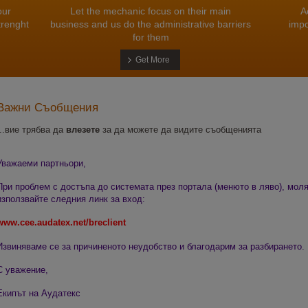
our
Let the mechanic focus on their main
A
trenght
business and us do the administrative barriers
impo
for them
Get More
Важни Съобщения
...вие трябва да
влезете
за да можете да видите съобщенията
Уважаеми партньори,
При проблем с достъпа до системата през портала (менюто в ляво), моля
използвайте следния линк за вход:
www.cee.audatex.net/breclient
Извиняваме се за причиненото неудобство и благодарим за разбирането.
С уважение,
Екипът на Аудатекс