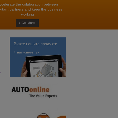
ccelerate the colaboration between
rtant partners and keep the business
working
Get More
Вижте нашите продукти
натиснете тук
,