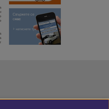
а
и
Свържете се
е
с
нас
е
натиснете тук
а
а
т