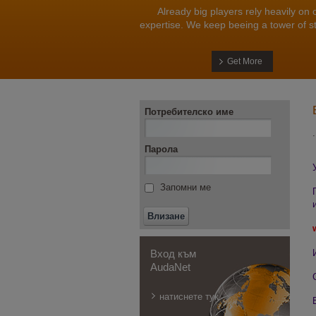
Already big players rely heavily on 
expertise. We keep beeing a tower of s
Get More
Потребителско име
Парола
Запомни ме
Вход към
AudaNet
натиснете тук