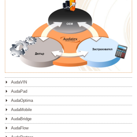
AudaVIN
AudaPad
AudaOptima
AudaMobile
AudaBridge
AudaFlow