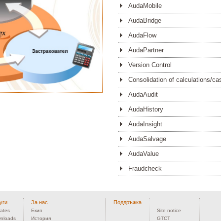
AudaMobile
AudaBridge
AudaFlow
AudaPartner
Version Control
Consolidation of calculations/ca
AudaAudit
AudaHistory
AudaInsight
AudaSalvage
AudaValue
Fraudcheck
уги
За нас
Поддръжка
ates
Екип
Site notice
nloads
История
GTCT