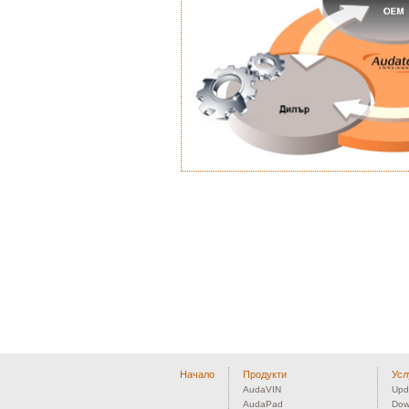
Начало
Продукти
Усл
AudaVIN
Upd
AudaPad
Dow