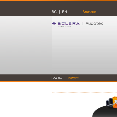
BG
EN
Влизане
AX-BG
Продукти